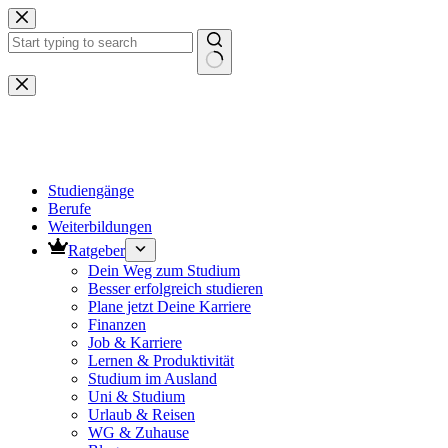
Zum
Inhalt
springen
Keine
Ergebnisse
Studiengänge
Berufe
Weiterbildungen
Ratgeber
Dein Weg zum Studium
Besser erfolgreich studieren
Plane jetzt Deine Karriere
Finanzen
Job & Karriere
Lernen & Produktivität
Studium im Ausland
Uni & Studium
Urlaub & Reisen
WG & Zuhause