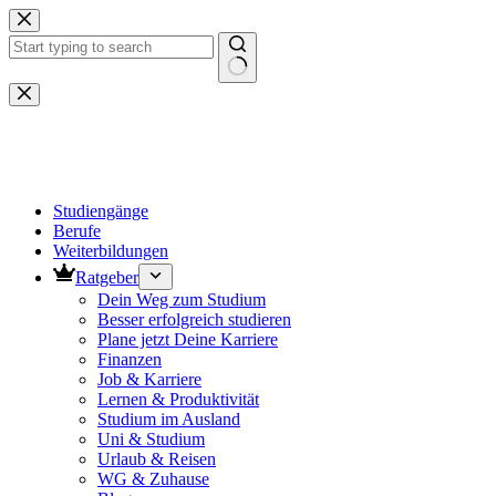
Zum
Inhalt
springen
Keine
Ergebnisse
Studiengänge
Berufe
Weiterbildungen
Ratgeber
Dein Weg zum Studium
Besser erfolgreich studieren
Plane jetzt Deine Karriere
Finanzen
Job & Karriere
Lernen & Produktivität
Studium im Ausland
Uni & Studium
Urlaub & Reisen
WG & Zuhause