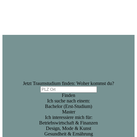
Jetzt Traumstudium finden: Woher kommst du?
Finden
Ich suche nach einem:
Bachelor (Erst-Studium)
Master
Ich interessiere mich für:
Betriebswirtschaft & Finanzen
Design, Mode & Kunst
Gesundheit & Ernährung