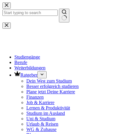
Zum
Inhalt
springen
Keine
Ergebnisse
Studiengänge
Berufe
Weiterbildungen
Ratgeber
Dein Weg zum Studium
Besser erfolgreich studieren
Plane jetzt Deine Karriere
Finanzen
Job & Karriere
Lernen & Produktivität
Studium im Ausland
Uni & Studium
Urlaub & Reisen
WG & Zuhause