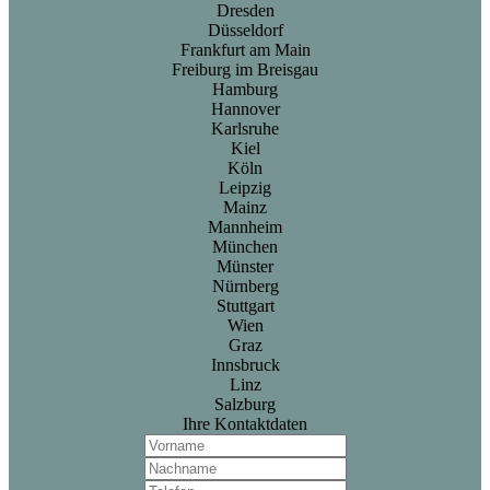
Dresden
Düsseldorf
Frankfurt am Main
Freiburg im Breisgau
Hamburg
Hannover
Karlsruhe
Kiel
Köln
Leipzig
Mainz
Mannheim
München
Münster
Nürnberg
Stuttgart
Wien
Graz
Innsbruck
Linz
Salzburg
Ihre Kontaktdaten