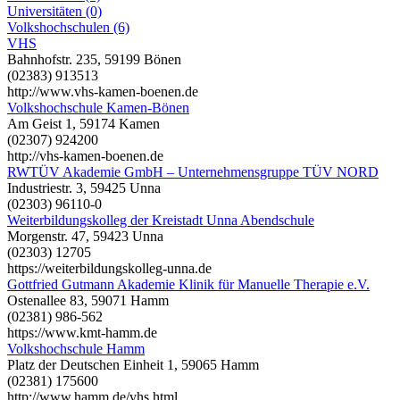
Universitäten (0)
Volkshochschulen (6)
VHS
Bahnhofstr. 235, 59199 Bönen
(02383) 913513
http://www.vhs-kamen-boenen.de
Volkshochschule Kamen-Bönen
Am Geist 1, 59174 Kamen
(02307) 924200
http://vhs-kamen-boenen.de
RWTÜV Akademie GmbH – Unternehmensgruppe TÜV NORD
Industriestr. 3, 59425 Unna
(02303) 96110-0
Weiterbildungskolleg der Kreistadt Unna Abendschule
Morgenstr. 47, 59423 Unna
(02303) 12705
https://weiterbildungskolleg-unna.de
Gottfried Gutmann Akademie Klinik für Manuelle Therapie e.V.
Ostenallee 83, 59071 Hamm
(02381) 986-562
https://www.kmt-hamm.de
Volkshochschule Hamm
Platz der Deutschen Einheit 1, 59065 Hamm
(02381) 175600
http://www.hamm.de/vhs.html