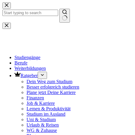
Zum
Inhalt
springen
Keine
Ergebnisse
Studiengänge
Berufe
Weiterbildungen
Ratgeber
Dein Weg zum Studium
Besser erfolgreich studieren
Plane jetzt Deine Karriere
Finanzen
Job & Karriere
Lernen & Produktivität
Studium im Ausland
Uni & Studium
Urlaub & Reisen
WG & Zuhause