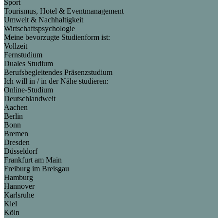
Sport
Tourismus, Hotel & Eventmanagement
Umwelt & Nachhaltigkeit
Wirtschaftspsychologie
Meine bevorzugte Studienform ist:
Vollzeit
Fernstudium
Duales Studium
Berufsbegleitendes Präsenzstudium
Ich will in / in der Nähe studieren:
Online-Studium
Deutschlandweit
Aachen
Berlin
Bonn
Bremen
Dresden
Düsseldorf
Frankfurt am Main
Freiburg im Breisgau
Hamburg
Hannover
Karlsruhe
Kiel
Köln