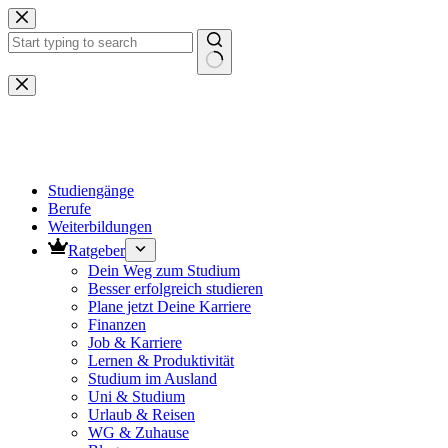
Zum
Inhalt
springen
Keine
Ergebnisse
Studiengänge
Berufe
Weiterbildungen
Ratgeber
Dein Weg zum Studium
Besser erfolgreich studieren
Plane jetzt Deine Karriere
Finanzen
Job & Karriere
Lernen & Produktivität
Studium im Ausland
Uni & Studium
Urlaub & Reisen
WG & Zuhause