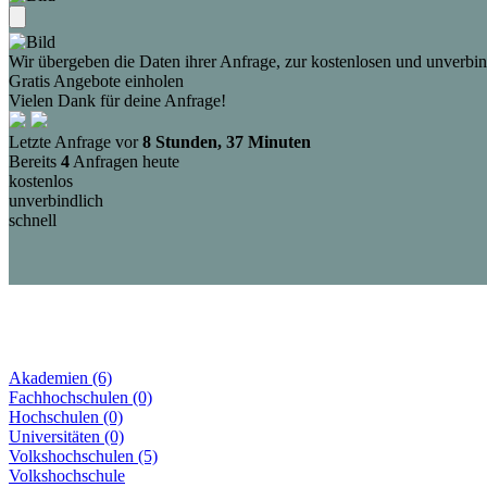
Wir übergeben die Daten ihrer Anfrage, zur kostenlosen und unverbind
Gratis Angebote einholen
Vielen Dank für deine Anfrage!
Letzte Anfrage vor
8 Stunden, 37 Minuten
Bereits
4
Anfragen heute
kostenlos
unverbindlich
schnell
Akademien (6)
Fachhochschulen (0)
Hochschulen (0)
Universitäten (0)
Volkshochschulen (5)
Volkshochschule