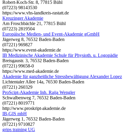
Robert-Koch-Str. 8, 77815 Bühl
(07223) 98143530
https://www.vhs-landkreis-rastatt.de
Kreuzinger Akademie
Am Froschbächle 21, 77815 Bühl
(07223) 2819504
Europäische Medien- und Event-Akademie gGmbH
Jägerweg 8, 76532 Baden-Baden
(07221) 969827
https://www.event-akademie.de
IB Medizinische Akademie Schule für Physioth. u. Logopädie
Breisgaustr. 3, 76532 Baden-Baden
(07221) 99658-0
https://www.med-akademie.de
Akademie für ganzheitliche Stressbewältigung Alexander Lopez
Lichtentaler Allee 14a, 76530 Baden-Baden
(07221) 260329
ProScipt-Akademie Inh. Raija Wengler
Schwalbenweg 7, 76532 Baden-Baden
(07221) 8019771
http://www.proskript-akademie.de
IB-GIS mbH
Jägerweg 1, 76532 Baden-Baden
(07221) 9710827
grips training UG