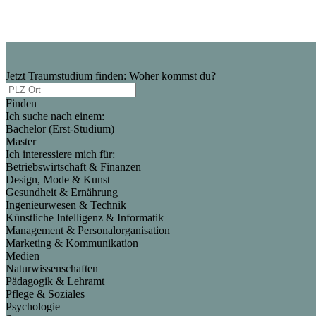
Jetzt Traumstudium finden: Woher kommst du?
Finden
Ich suche nach einem:
Bachelor (Erst-Studium)
Master
Ich interessiere mich für:
Betriebswirtschaft & Finanzen
Design, Mode & Kunst
Gesundheit & Ernährung
Ingenieurwesen & Technik
Künstliche Intelligenz & Informatik
Management & Personalorganisation
Marketing & Kommunikation
Medien
Naturwissenschaften
Pädagogik & Lehramt
Pflege & Soziales
Psychologie