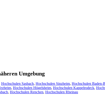
r näheren Umgebung
,
Hochschulen Sasbach
,
Hochschulen Sinzheim
,
Hochschulen Baden-
fezheim
,
Hochschulen Hügelsheim
,
Hochschulen Kappelrodeck
,
Hochs
sbach
,
Hochschulen Renchen
,
Hochschulen Rheinau