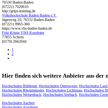
76530 Baden-Baden
(07221) 7020610
http://grips-training.de
Volkshochschule Baden-Baden e.V.
Jägerweg 10, 76532 Baden-Baden
(07221) 9965-360
https://www.vhs-baden-baden.de
Fritz König VHS Kursleiter
77855 Achern
(0170) 2662044
1
2
Hier finden sich weitere Anbieter aus de
Hochschulen Bühlertal
,
Hochschulen Ottersweier
,
Hochschulen Lauf
Hochschulen Rheinmünster
,
Hochschulen Lichtenau
,
Hochschulen If
Hochschulen Weisenbach
,
Hochschulen Seebach
,
Hochschulen Gern
Hochschulen Aachen
Hochschulen Augsburg