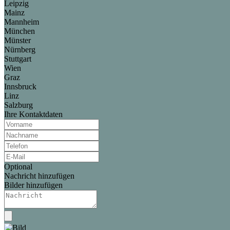
Leipzig
Mainz
Mannheim
München
Münster
Nürnberg
Stuttgart
Wien
Graz
Innsbruck
Linz
Salzburg
Ihre Kontaktdaten
Optional
Nachricht hinzufügen
Bilder hinzufügen