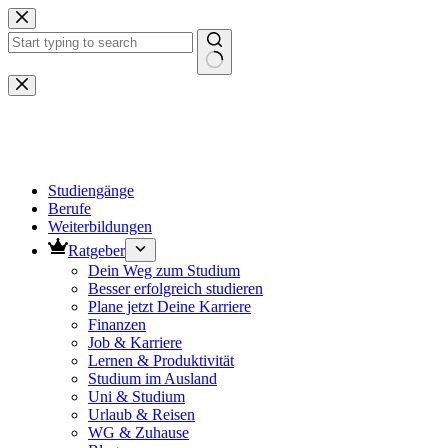
Zum
Inhalt
springen
Keine
Ergebnisse
Studiengänge
Berufe
Weiterbildungen
Ratgeber
Dein Weg zum Studium
Besser erfolgreich studieren
Plane jetzt Deine Karriere
Finanzen
Job & Karriere
Lernen & Produktivität
Studium im Ausland
Uni & Studium
Urlaub & Reisen
WG & Zuhause