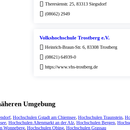
Theresienstr. 25, 83313 Siegsdorf
(08662) 2949
Volkshochschule Trostberg e.V.
Heinrich-Braun-Str. 6, 83308 Trostberg
(08621) 64939-0
https://www.vhs-trostberg.de
r näheren Umgebung
ndorf
,
Hochschulen Gstadt am Chiemsee
,
Hochschulen Traunstein
,
Ho
see
,
Hochschulen Altenmarkt an der Alz
,
Hochschulen Bergen
,
Hochsc
en Wonneberg
,
Hochschulen Obing
,
Hochschulen Grassau