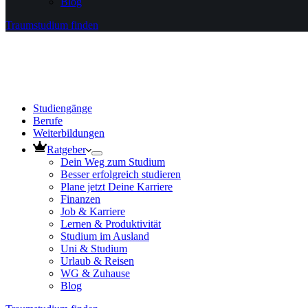
Blog
Traumstudium finden
Studiengänge
Berufe
Weiterbildungen
Ratgeber
Dein Weg zum Studium
Besser erfolgreich studieren
Plane jetzt Deine Karriere
Finanzen
Job & Karriere
Lernen & Produktivität
Studium im Ausland
Uni & Studium
Urlaub & Reisen
WG & Zuhause
Blog