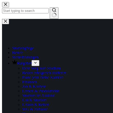
Zum
Inhalt
springen
Keine
Ergebnisse
Studiengänge
Berufe
Weiterbildungen
Ratgeber
Dein Weg zum Studium
Besser erfolgreich studieren
Plane jetzt Deine Karriere
Finanzen
Job & Karriere
Lernen & Produktivität
Studium im Ausland
Uni & Studium
Urlaub & Reisen
WG & Zuhause