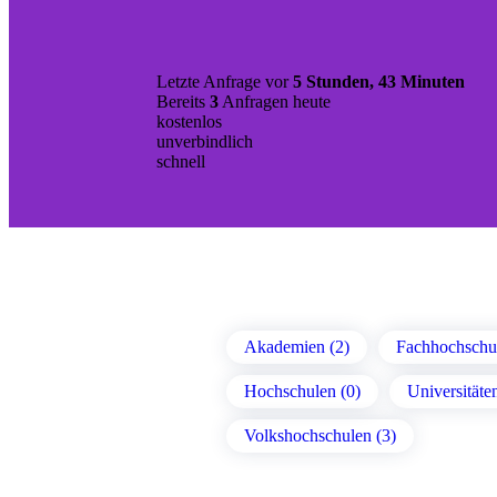
Letzte Anfrage vor
5 Stunden, 43 Minuten
Bereits
3
Anfragen heute
kostenlos
unverbindlich
schnell
Akademien (2)
Fachhochschul
Hochschulen (0)
Universitäte
Volkshochschulen (3)