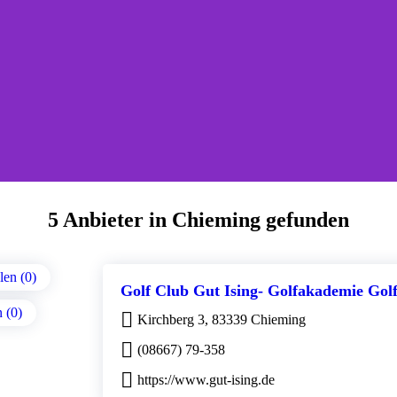
5 Anbieter in Chieming gefunden
en (0)
Golf Club Gut Ising- Golfakademie Golf
n (0)
Kirchberg 3, 83339 Chieming
(08667) 79-358
https://www.gut-ising.de