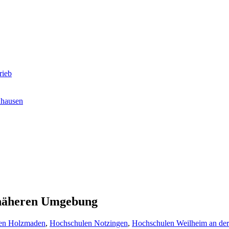
rieb
nhausen
r näheren Umgebung
en Holzmaden
,
Hochschulen Notzingen
,
Hochschulen Weilheim an der