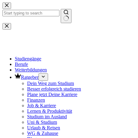
Zum
Inhalt
springen
Keine
Ergebnisse
Studiengänge
Berufe
Weiterbildungen
Ratgeber
Dein Weg zum Studium
Besser erfolgreich studieren
Plane jetzt Deine Karriere
Finanzen
Job & Karriere
Lernen & Produktivität
Studium im Ausland
Uni & Studium
Urlaub & Reisen
WG & Zuhause