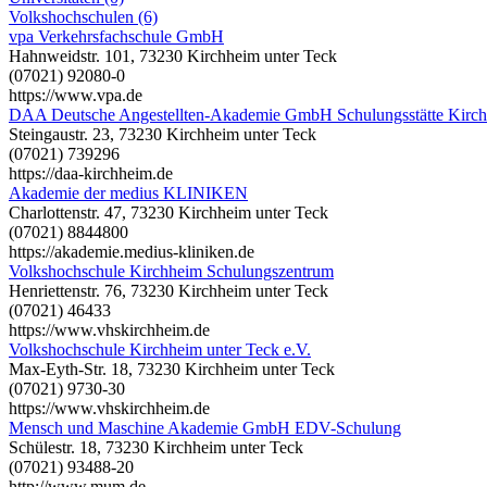
Volkshochschulen (6)
vpa Verkehrsfachschule GmbH
Hahnweidstr. 101, 73230 Kirchheim unter Teck
(07021) 92080-0
https://www.vpa.de
DAA Deutsche Angestellten-Akademie GmbH Schulungsstätte Kirc
Steingaustr. 23, 73230 Kirchheim unter Teck
(07021) 739296
https://daa-kirchheim.de
Akademie der medius KLINIKEN
Charlottenstr. 47, 73230 Kirchheim unter Teck
(07021) 8844800
https://akademie.medius-kliniken.de
Volkshochschule Kirchheim Schulungszentrum
Henriettenstr. 76, 73230 Kirchheim unter Teck
(07021) 46433
https://www.vhskirchheim.de
Volkshochschule Kirchheim unter Teck e.V.
Max-Eyth-Str. 18, 73230 Kirchheim unter Teck
(07021) 9730-30
https://www.vhskirchheim.de
Mensch und Maschine Akademie GmbH EDV-Schulung
Schülestr. 18, 73230 Kirchheim unter Teck
(07021) 93488-20
http://www.mum.de