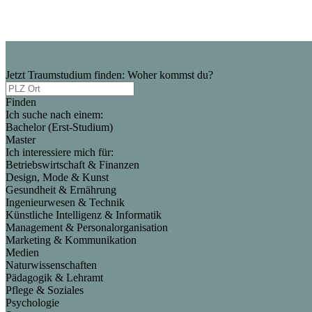
Jetzt Traumstudium finden: Woher kommst du?
Finden
Ich suche nach einem:
Bachelor (Erst-Studium)
Master
Ich interessiere mich für:
Betriebswirtschaft & Finanzen
Design, Mode & Kunst
Gesundheit & Ernährung
Ingenieurwesen & Technik
Künstliche Intelligenz & Informatik
Management & Personalorganisation
Marketing & Kommunikation
Medien
Naturwissenschaften
Pädagogik & Lehramt
Pflege & Soziales
Psychologie