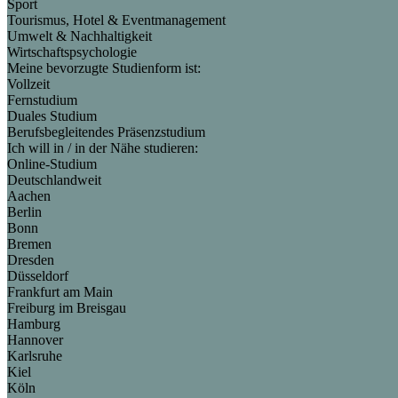
Sport
Tourismus, Hotel & Eventmanagement
Umwelt & Nachhaltigkeit
Wirtschaftspsychologie
Meine bevorzugte Studienform ist:
Vollzeit
Fernstudium
Duales Studium
Berufsbegleitendes Präsenzstudium
Ich will in / in der Nähe studieren:
Online-Studium
Deutschlandweit
Aachen
Berlin
Bonn
Bremen
Dresden
Düsseldorf
Frankfurt am Main
Freiburg im Breisgau
Hamburg
Hannover
Karlsruhe
Kiel
Köln