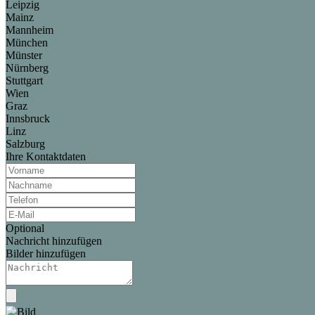
Leipzig
Mainz
Mannheim
München
Münster
Nürnberg
Stuttgart
Wien
Graz
Innsbruck
Linz
Salzburg
Ihre Kontaktdaten
Optional
Nachricht hinzufügen
Bilder hinzufügen