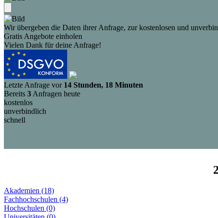
Wir übergeben die Daten ihrer Anfrage, zur kostenlosen und unverbind
Gratis Angebote einholen
Vielen Dank für deine Anfrage!
Letzte Anfrage vor
14 Stunden, 18 Minuten
Bereits
3
Anfragen heute
kostenlos
unverbindlich
schnell
Akademien (18)
Fachhochschulen (4)
Hochschulen (0)
Universitäten (0)