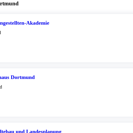
ortmund
gestellten-Akademie
d
haus Dortmund
nd
dtebau und Landesplanung