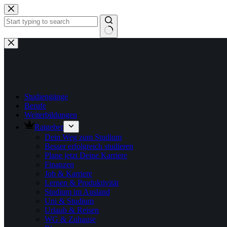
Zum
Inhalt
springen
Keine
Ergebnisse
Studiengänge
Berufe
Weiterbildungen
Ratgeber
Dein Weg zum Studium
Besser erfolgreich studieren
Plane jetzt Deine Karriere
Finanzen
Job & Karriere
Lernen & Produktivität
Studium im Ausland
Uni & Studium
Urlaub & Reisen
WG & Zuhause