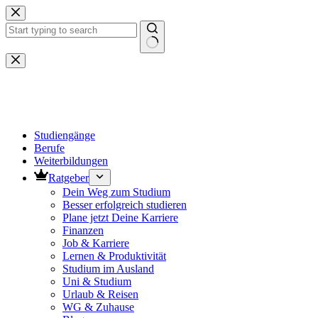
Zum
Inhalt
springen
Keine
Ergebnisse
Studiengänge
Berufe
Weiterbildungen
Ratgeber
Dein Weg zum Studium
Besser erfolgreich studieren
Plane jetzt Deine Karriere
Finanzen
Job & Karriere
Lernen & Produktivität
Studium im Ausland
Uni & Studium
Urlaub & Reisen
WG & Zuhause