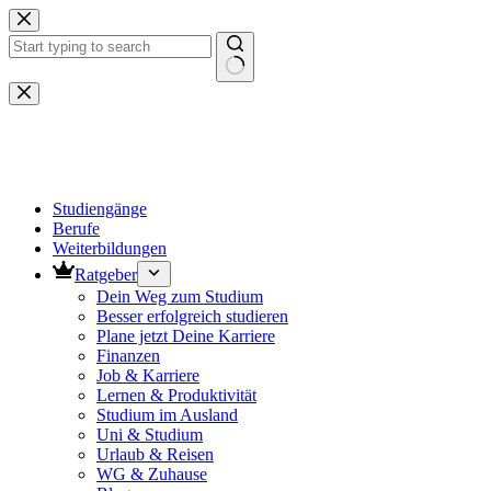
Zum
Inhalt
springen
Keine
Ergebnisse
Studiengänge
Berufe
Weiterbildungen
Ratgeber
Dein Weg zum Studium
Besser erfolgreich studieren
Plane jetzt Deine Karriere
Finanzen
Job & Karriere
Lernen & Produktivität
Studium im Ausland
Uni & Studium
Urlaub & Reisen
WG & Zuhause