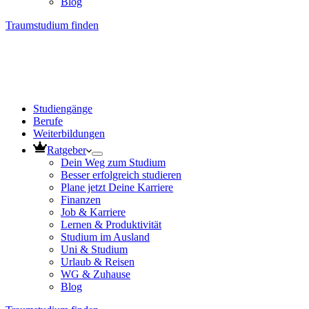
Blog
Traumstudium finden
Studiengänge
Berufe
Weiterbildungen
Ratgeber
Dein Weg zum Studium
Besser erfolgreich studieren
Plane jetzt Deine Karriere
Finanzen
Job & Karriere
Lernen & Produktivität
Studium im Ausland
Uni & Studium
Urlaub & Reisen
WG & Zuhause
Blog