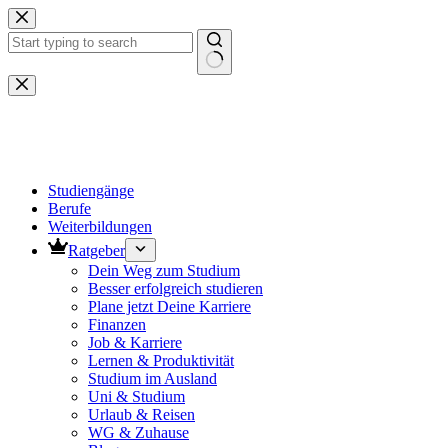
Zum
Inhalt
springen
Keine
Ergebnisse
Studiengänge
Berufe
Weiterbildungen
Ratgeber
Dein Weg zum Studium
Besser erfolgreich studieren
Plane jetzt Deine Karriere
Finanzen
Job & Karriere
Lernen & Produktivität
Studium im Ausland
Uni & Studium
Urlaub & Reisen
WG & Zuhause