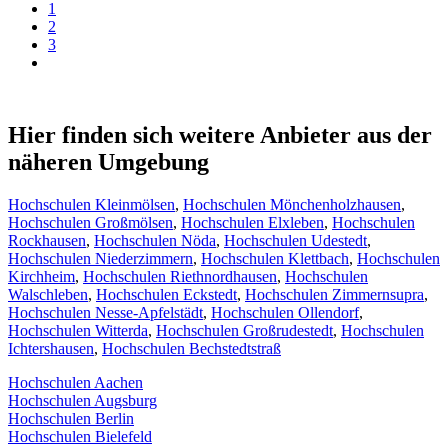
1
2
3
Hier finden sich weitere Anbieter aus der
näheren Umgebung
Hochschulen Kleinmölsen
,
Hochschulen Mönchenholzhausen
,
Hochschulen Großmölsen
,
Hochschulen Elxleben
,
Hochschulen
Rockhausen
,
Hochschulen Nöda
,
Hochschulen Udestedt
,
Hochschulen Niederzimmern
,
Hochschulen Klettbach
,
Hochschulen
Kirchheim
,
Hochschulen Riethnordhausen
,
Hochschulen
Walschleben
,
Hochschulen Eckstedt
,
Hochschulen Zimmernsupra
,
Hochschulen Nesse-Apfelstädt
,
Hochschulen Ollendorf
,
Hochschulen Witterda
,
Hochschulen Großrudestedt
,
Hochschulen
Ichtershausen
,
Hochschulen Bechstedtstraß
Hochschulen Aachen
Hochschulen Augsburg
Hochschulen Berlin
Hochschulen Bielefeld