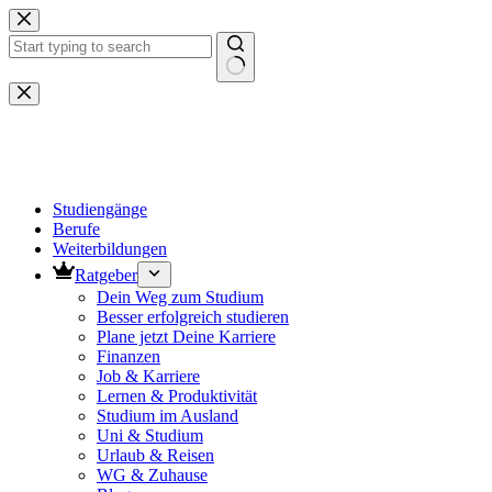
Zum
Inhalt
springen
Keine
Ergebnisse
Studiengänge
Berufe
Weiterbildungen
Ratgeber
Dein Weg zum Studium
Besser erfolgreich studieren
Plane jetzt Deine Karriere
Finanzen
Job & Karriere
Lernen & Produktivität
Studium im Ausland
Uni & Studium
Urlaub & Reisen
WG & Zuhause