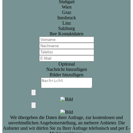
Stuttgart
Wien
Graz
Innsbruck
Linz
Salzburg
Ihre Kontaktdaten
Optional
Nachricht hinzufügen
Bilder hinzufügen
Wir übergeben die Daten ihrer Anfrage, zur kostenlosen und
unverbindlichen Angebotserstellung, an mehrere Anbieter. Die
Anbieter und wir dürfen Sie zu Ihrer Anfrage telefonisch und per E-