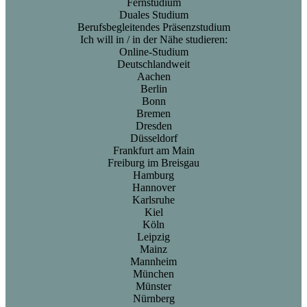
Fernstudium
Duales Studium
Berufsbegleitendes Präsenzstudium
Ich will in / in der Nähe studieren:
Online-Studium
Deutschlandweit
Aachen
Berlin
Bonn
Bremen
Dresden
Düsseldorf
Frankfurt am Main
Freiburg im Breisgau
Hamburg
Hannover
Karlsruhe
Kiel
Köln
Leipzig
Mainz
Mannheim
München
Münster
Nürnberg