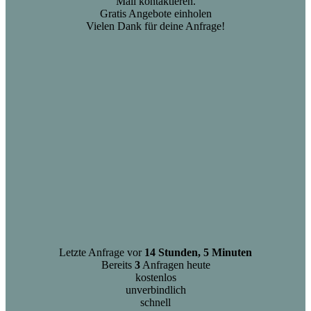
Mail kontaktieren.
Gratis Angebote einholen
Vielen Dank für deine Anfrage!
Letzte Anfrage vor
14 Stunden, 5 Minuten
Bereits
3
Anfragen heute
kostenlos
unverbindlich
schnell