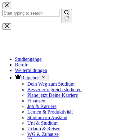
Zum
Inhalt
springen
Keine
Ergebnisse
Studiengänge
Berufe
Weiterbildungen
Ratgeber
Dein Weg zum Studium
Besser erfolgreich studieren
Plane jetzt Deine Karriere
Finanzen
Job & Karriere
Lernen & Produktivität
Studium im Ausland
Uni & Studium
Urlaub & Reisen
WG & Zuhause