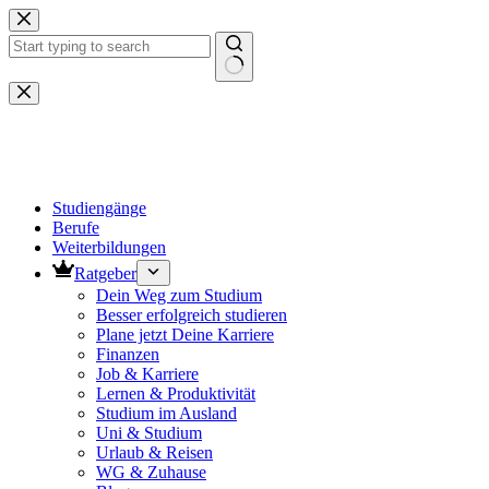
Zum
Inhalt
springen
Keine
Ergebnisse
Studiengänge
Berufe
Weiterbildungen
Ratgeber
Dein Weg zum Studium
Besser erfolgreich studieren
Plane jetzt Deine Karriere
Finanzen
Job & Karriere
Lernen & Produktivität
Studium im Ausland
Uni & Studium
Urlaub & Reisen
WG & Zuhause