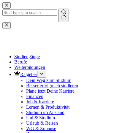
Zum
Inhalt
springen
Keine
Ergebnisse
Studiengänge
Berufe
Weiterbildungen
Ratgeber
Dein Weg zum Studium
Besser erfolgreich studieren
Plane jetzt Deine Karriere
Finanzen
Job & Karriere
Lernen & Produktivität
Studium im Ausland
Uni & Studium
Urlaub & Reisen
WG & Zuhause