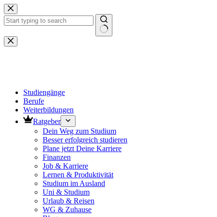
Zum
Inhalt
springen
Keine
Ergebnisse
Studiengänge
Berufe
Weiterbildungen
Ratgeber
Dein Weg zum Studium
Besser erfolgreich studieren
Plane jetzt Deine Karriere
Finanzen
Job & Karriere
Lernen & Produktivität
Studium im Ausland
Uni & Studium
Urlaub & Reisen
WG & Zuhause