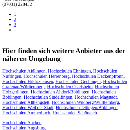
(07031) 228432
1
2
3
Hier finden sich weitere Anbieter aus der
näheren Umgebung
Hochschulen Aidlingen
,
Hochschulen Ehningen
,
Hochschulen
Nufringen
,
Hochschulen Herrenberg
,
Hochschulen Deckenpfronn
,
Hochschulen Hildrizhausen
,
Hochschulen Gechingen
,
Hochschulen
Grafenau/Württemberg
,
Hochschulen Ostelsheim
,
Hochschulen
Holzgerlingen
,
Hochschulen Altdorf/Böblingen
,
Hochschulen
Böblingen
,
Hochschulen Sindelfingen
,
Hochschulen Magstadt
,
Hochschulen Althengstett
,
Hochschulen Wildberg/Württemberg
,
Hochschulen Weil der Stadt
,
Hochschulen Jettingen/Böblingen
,
Hochschulen Ammerbuch
,
Hochschulen Schönaich
Hochschulen Aachen
Hochschulen Augsburg