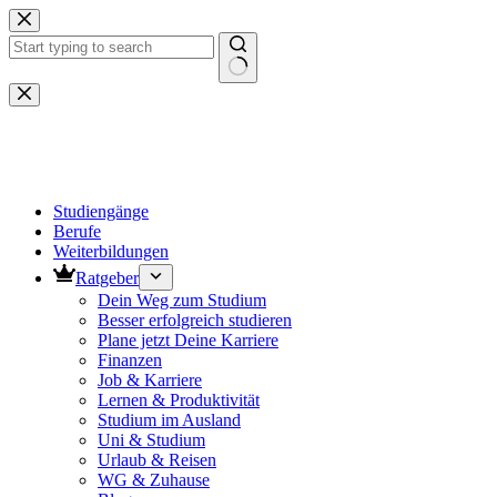
Zum
Inhalt
springen
Keine
Ergebnisse
Studiengänge
Berufe
Weiterbildungen
Ratgeber
Dein Weg zum Studium
Besser erfolgreich studieren
Plane jetzt Deine Karriere
Finanzen
Job & Karriere
Lernen & Produktivität
Studium im Ausland
Uni & Studium
Urlaub & Reisen
WG & Zuhause