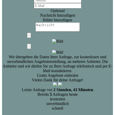
Optional
Nachricht hinzufügen
Bilder hinzufügen
Wir übergeben die Daten ihrer Anfrage, zur kostenlosen und
unverbindlichen Angebotserstellung, an mehrere Anbieter. Die
Anbieter und wir dürfen Sie zu Ihrer Anfrage telefonisch und per E-
Mail kontaktieren.
Gratis Angebote einholen
Vielen Dank für deine Anfrage!
Letzte Anfrage vor
2 Stunden, 43 Minuten
Bereits
5
Anfragen heute
kostenlos
unverbindlich
schnell