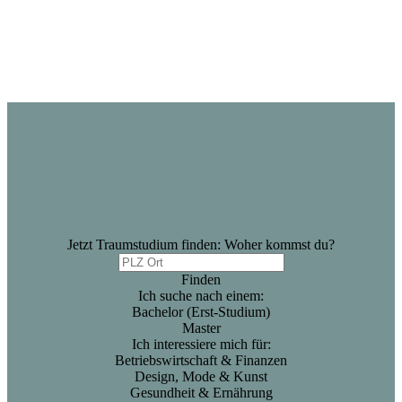
Jetzt Traumstudium finden: Woher kommst du?
Finden
Ich suche nach einem:
Bachelor (Erst-Studium)
Master
Ich interessiere mich für:
Betriebswirtschaft & Finanzen
Design, Mode & Kunst
Gesundheit & Ernährung