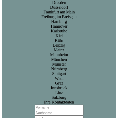
Dresden
Düsseldorf
Frankfurt am Main
Freiburg im Breisgau
Hamburg
Hannover
Karlsruhe
Kiel
Köln
Leipzig
Mainz
Mannheim
München
Münster
Nürnberg
Stuttgart
Wien
Graz
Innsbruck
Linz
Salzburg
Ihre Kontaktdaten