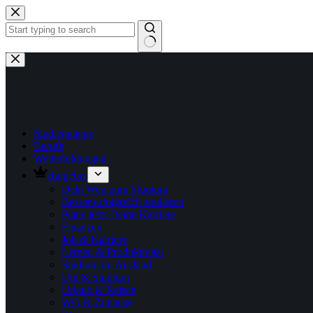
Zum
Inhalt
springen
Keine
Ergebnisse
Studiengänge
Berufe
Weiterbildungen
Ratgeber
Dein Weg zum Studium
Besser erfolgreich studieren
Plane jetzt Deine Karriere
Finanzen
Job & Karriere
Lernen & Produktivität
Studium im Ausland
Uni & Studium
Urlaub & Reisen
WG & Zuhause