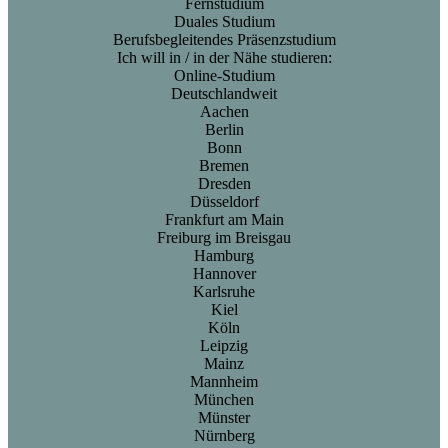
Fernstudium
Duales Studium
Berufsbegleitendes Präsenzstudium
Ich will in / in der Nähe studieren:
Online-Studium
Deutschlandweit
Aachen
Berlin
Bonn
Bremen
Dresden
Düsseldorf
Frankfurt am Main
Freiburg im Breisgau
Hamburg
Hannover
Karlsruhe
Kiel
Köln
Leipzig
Mainz
Mannheim
München
Münster
Nürnberg