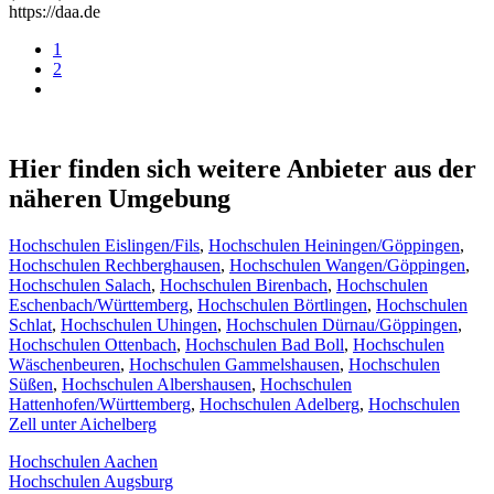
https://daa.de
1
2
Hier finden sich weitere Anbieter aus der
näheren Umgebung
Hochschulen Eislingen/Fils
,
Hochschulen Heiningen/Göppingen
,
Hochschulen Rechberghausen
,
Hochschulen Wangen/Göppingen
,
Hochschulen Salach
,
Hochschulen Birenbach
,
Hochschulen
Eschenbach/Württemberg
,
Hochschulen Börtlingen
,
Hochschulen
Schlat
,
Hochschulen Uhingen
,
Hochschulen Dürnau/Göppingen
,
Hochschulen Ottenbach
,
Hochschulen Bad Boll
,
Hochschulen
Wäschenbeuren
,
Hochschulen Gammelshausen
,
Hochschulen
Süßen
,
Hochschulen Albershausen
,
Hochschulen
Hattenhofen/Württemberg
,
Hochschulen Adelberg
,
Hochschulen
Zell unter Aichelberg
Hochschulen Aachen
Hochschulen Augsburg