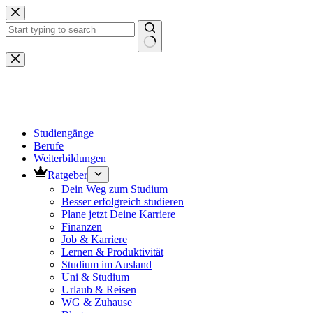
Zum
Inhalt
springen
Keine
Ergebnisse
Studiengänge
Berufe
Weiterbildungen
Ratgeber
Dein Weg zum Studium
Besser erfolgreich studieren
Plane jetzt Deine Karriere
Finanzen
Job & Karriere
Lernen & Produktivität
Studium im Ausland
Uni & Studium
Urlaub & Reisen
WG & Zuhause