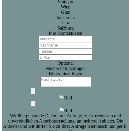
Stuttgart
Wien
Graz
Innsbruck
Linz
Salzburg
Ihre Kontaktdaten
Optional
Nachricht hinzufügen
Bilder hinzufügen
Wir übergeben die Daten ihrer Anfrage, zur kostenlosen und
unverbindlichen Angebotserstellung, an mehrere Anbieter. Die
Anbieter und wir dürfen Sie zu Ihrer Anfrage telefonisch und per E-