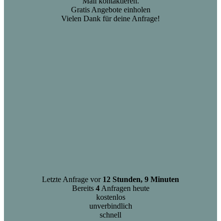
Mail kontaktieren.
Gratis Angebote einholen
Vielen Dank für deine Anfrage!
Letzte Anfrage vor
12 Stunden, 9 Minuten
Bereits
4
Anfragen heute
kostenlos
unverbindlich
schnell