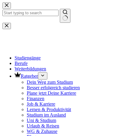
Zum
Inhalt
springen
Keine
Ergebnisse
Studiengänge
Berufe
Weiterbildungen
Ratgeber
Dein Weg zum Studium
Besser erfolgreich studieren
Plane jetzt Deine Karriere
Finanzen
Job & Karriere
Lernen & Produktivität
Studium im Ausland
Uni & Studium
Urlaub & Reisen
WG & Zuhause