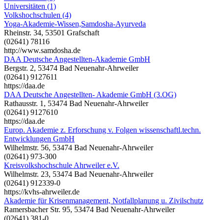
Universitäten (1)
Volkshochschulen (4)
Yoga-Akademie-Wissen,Samdosha-Ayurveda
Rheinstr. 34, 53501 Grafschaft
(02641) 78116
http://www.samdosha.de
DAA Deutsche Angestellten-Akademie GmbH
Bergstr. 2, 53474 Bad Neuenahr-Ahrweiler
(02641) 9127611
https://daa.de
DAA Deutsche Angestellten- Akademie GmbH (3.OG)
Rathausstr. 1, 53474 Bad Neuenahr-Ahrweiler
(02641) 9127610
https://daa.de
Europ. Akademie z. Erforschung v. Folgen wissenschaftl.techn.
Entwicklungen GmbH
Wilhelmstr. 56, 53474 Bad Neuenahr-Ahrweiler
(02641) 973-300
Kreisvolkshochschule Ahrweiler e.V.
Wilhelmstr. 23, 53474 Bad Neuenahr-Ahrweiler
(02641) 912339-0
https://kvhs-ahrweiler.de
Akademie für Krisenmanagement, Notfallplanung u. Zivilschutz
Ramersbacher Str. 95, 53474 Bad Neuenahr-Ahrweiler
(02641) 381-0