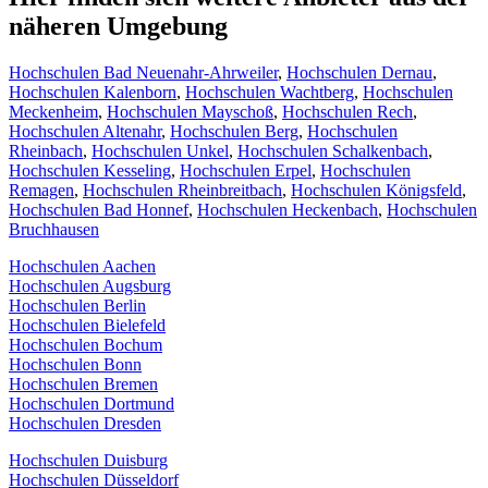
näheren Umgebung
Hochschulen Bad Neuenahr-Ahrweiler
,
Hochschulen Dernau
,
Hochschulen Kalenborn
,
Hochschulen Wachtberg
,
Hochschulen
Meckenheim
,
Hochschulen Mayschoß
,
Hochschulen Rech
,
Hochschulen Altenahr
,
Hochschulen Berg
,
Hochschulen
Rheinbach
,
Hochschulen Unkel
,
Hochschulen Schalkenbach
,
Hochschulen Kesseling
,
Hochschulen Erpel
,
Hochschulen
Remagen
,
Hochschulen Rheinbreitbach
,
Hochschulen Königsfeld
,
Hochschulen Bad Honnef
,
Hochschulen Heckenbach
,
Hochschulen
Bruchhausen
Hochschulen Aachen
Hochschulen Augsburg
Hochschulen Berlin
Hochschulen Bielefeld
Hochschulen Bochum
Hochschulen Bonn
Hochschulen Bremen
Hochschulen Dortmund
Hochschulen Dresden
Hochschulen Duisburg
Hochschulen Düsseldorf