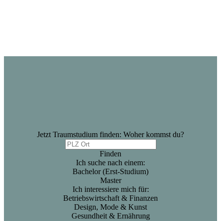
Jetzt Traumstudium finden: Woher kommst du?
Finden
Ich suche nach einem:
Bachelor (Erst-Studium)
Master
Ich interessiere mich für:
Betriebswirtschaft & Finanzen
Design, Mode & Kunst
Gesundheit & Ernährung