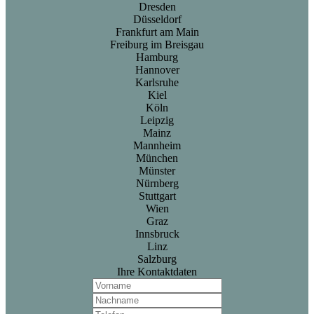
Dresden
Düsseldorf
Frankfurt am Main
Freiburg im Breisgau
Hamburg
Hannover
Karlsruhe
Kiel
Köln
Leipzig
Mainz
Mannheim
München
Münster
Nürnberg
Stuttgart
Wien
Graz
Innsbruck
Linz
Salzburg
Ihre Kontaktdaten