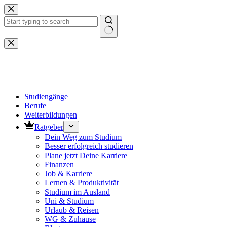
Zum
Inhalt
springen
Keine
Ergebnisse
Studiengänge
Berufe
Weiterbildungen
Ratgeber
Dein Weg zum Studium
Besser erfolgreich studieren
Plane jetzt Deine Karriere
Finanzen
Job & Karriere
Lernen & Produktivität
Studium im Ausland
Uni & Studium
Urlaub & Reisen
WG & Zuhause