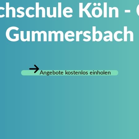
chschule Köln -
Gummersbach
Angebote kostenlos einholen