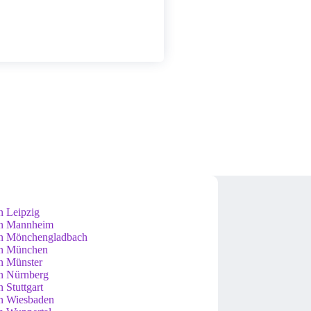
n Leipzig
n Mannheim
n Mönchengladbach
n München
n Münster
n Nürnberg
 Stuttgart
n Wiesbaden