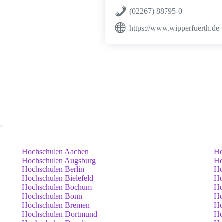
(02267) 88795-0
https://www.wipperfuerth.de
Hochschulen Aachen
Ho
Hochschulen Augsburg
Ho
Hochschulen Berlin
Ho
Hochschulen Bielefeld
Ho
Hochschulen Bochum
Ho
Hochschulen Bonn
Ho
Hochschulen Bremen
Ho
Hochschulen Dortmund
Ho