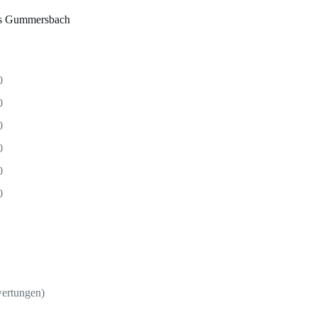
us Gummersbach
0
0
0
0
0
0
wertungen)