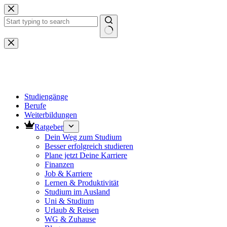
Zum
Inhalt
springen
Keine
Ergebnisse
Studiengänge
Berufe
Weiterbildungen
Ratgeber
Dein Weg zum Studium
Besser erfolgreich studieren
Plane jetzt Deine Karriere
Finanzen
Job & Karriere
Lernen & Produktivität
Studium im Ausland
Uni & Studium
Urlaub & Reisen
WG & Zuhause