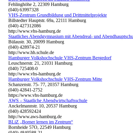
Fehlinghöhe 2, 22309 Hamburg
(040) 63997328
VHS-Zentrum Grundbildung und Drittmittelprojekte
Billstedter Hauptstr. 69a, 22111 Hamburg
(040) 427312086
http://www.vhs-hamburg.de
Staatliches Abendgymnasium mit Abendreal- und Abendhauptschu
Bülaustr. 30, 20099 Hamburg
(040) 428974-21
http://www.hh.schule.de
Hamburger Volkshochschule VHS-Zentrum Bergedorf
Leuschnerstr. 21, 21031 Hamburg
(040) 725408-0
http://www.vhs-hamburg.de
Hamburger Volkshochschule VHS-Zentrum Mitte
Schanzenstr. 75- 77, 20357 Hamburg
(040) 42841-2752
https://www.vhs-hamburg.de
AWS – Staatliche Abendwirtschaftsschule
Anckelmannstr. 10, 20537 Hamburg
(040) 428592424
http://www.aws-hamburg.de
BLiZ „Borner lernen im Zentrum“
Bornheide 57O, 22549 Hamburg
(040) 4840588-21