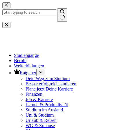
Zum
Inhalt
springen
Keine
Ergebnisse
Studiengänge
Berufe
Weiterbildungen
Ratgeber
Dein Weg zum Studium
Besser erfolgreich studieren
Plane jetzt Deine Karriere
Finanzen
Job & Karriere
Lernen & Produktivität
Studium im Ausland
Uni & Studium
Urlaub & Reisen
WG & Zuhause