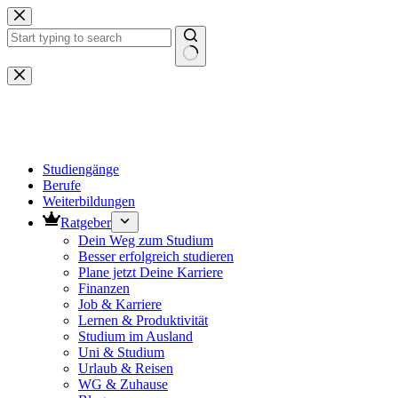
Zum
Inhalt
springen
Keine
Ergebnisse
Studiengänge
Berufe
Weiterbildungen
Ratgeber
Dein Weg zum Studium
Besser erfolgreich studieren
Plane jetzt Deine Karriere
Finanzen
Job & Karriere
Lernen & Produktivität
Studium im Ausland
Uni & Studium
Urlaub & Reisen
WG & Zuhause