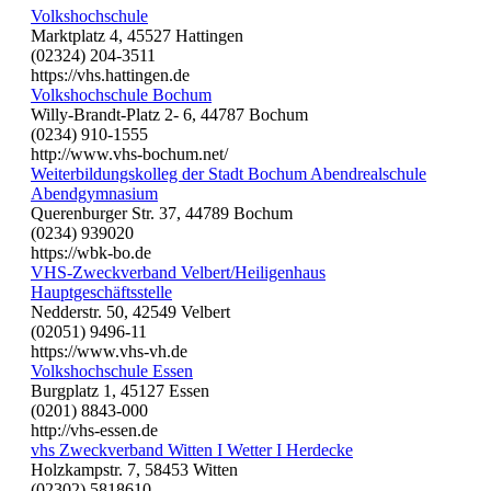
Volkshochschule
Marktplatz 4, 45527 Hattingen
(02324) 204-3511
https://vhs.hattingen.de
Volkshochschule Bochum
Willy-Brandt-Platz 2- 6, 44787 Bochum
(0234) 910-1555
http://www.vhs-bochum.net/
Weiterbildungskolleg der Stadt Bochum Abendrealschule
Abendgymnasium
Querenburger Str. 37, 44789 Bochum
(0234) 939020
https://wbk-bo.de
VHS-Zweckverband Velbert/Heiligenhaus
Hauptgeschäftsstelle
Nedderstr. 50, 42549 Velbert
(02051) 9496-11
https://www.vhs-vh.de
Volkshochschule Essen
Burgplatz 1, 45127 Essen
(0201) 8843-000
http://vhs-essen.de
vhs Zweckverband Witten I Wetter I Herdecke
Holzkampstr. 7, 58453 Witten
(02302) 5818610