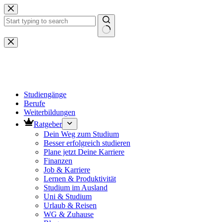
Zum
Inhalt
springen
Keine
Ergebnisse
Studiengänge
Berufe
Weiterbildungen
Ratgeber
Dein Weg zum Studium
Besser erfolgreich studieren
Plane jetzt Deine Karriere
Finanzen
Job & Karriere
Lernen & Produktivität
Studium im Ausland
Uni & Studium
Urlaub & Reisen
WG & Zuhause