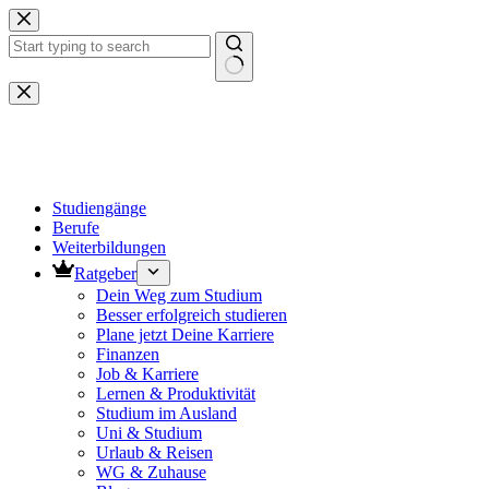
Zum
Inhalt
springen
Keine
Ergebnisse
Studiengänge
Berufe
Weiterbildungen
Ratgeber
Dein Weg zum Studium
Besser erfolgreich studieren
Plane jetzt Deine Karriere
Finanzen
Job & Karriere
Lernen & Produktivität
Studium im Ausland
Uni & Studium
Urlaub & Reisen
WG & Zuhause