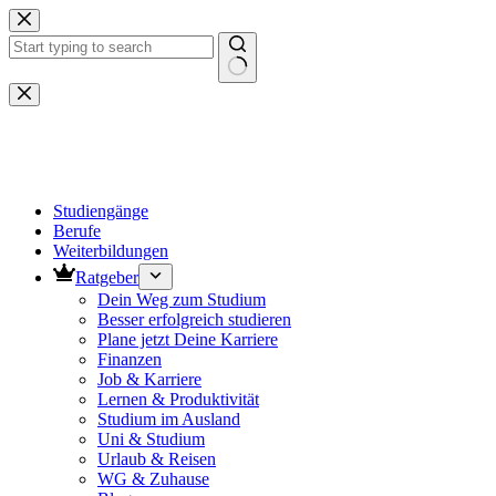
Zum
Inhalt
springen
Keine
Ergebnisse
Studiengänge
Berufe
Weiterbildungen
Ratgeber
Dein Weg zum Studium
Besser erfolgreich studieren
Plane jetzt Deine Karriere
Finanzen
Job & Karriere
Lernen & Produktivität
Studium im Ausland
Uni & Studium
Urlaub & Reisen
WG & Zuhause