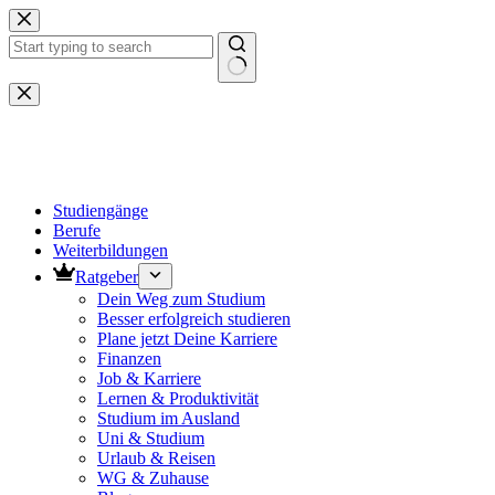
Zum
Inhalt
springen
Keine
Ergebnisse
Studiengänge
Berufe
Weiterbildungen
Ratgeber
Dein Weg zum Studium
Besser erfolgreich studieren
Plane jetzt Deine Karriere
Finanzen
Job & Karriere
Lernen & Produktivität
Studium im Ausland
Uni & Studium
Urlaub & Reisen
WG & Zuhause