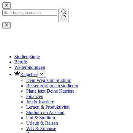
Zum
Inhalt
springen
Keine
Ergebnisse
Studiengänge
Berufe
Weiterbildungen
Ratgeber
Dein Weg zum Studium
Besser erfolgreich studieren
Plane jetzt Deine Karriere
Finanzen
Job & Karriere
Lernen & Produktivität
Studium im Ausland
Uni & Studium
Urlaub & Reisen
WG & Zuhause