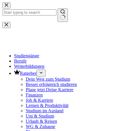
Zum
Inhalt
springen
Keine
Ergebnisse
Studiengänge
Berufe
Weiterbildungen
Ratgeber
Dein Weg zum Studium
Besser erfolgreich studieren
Plane jetzt Deine Karriere
Finanzen
Job & Karriere
Lernen & Produktivität
Studium im Ausland
Uni & Studium
Urlaub & Reisen
WG & Zuhause