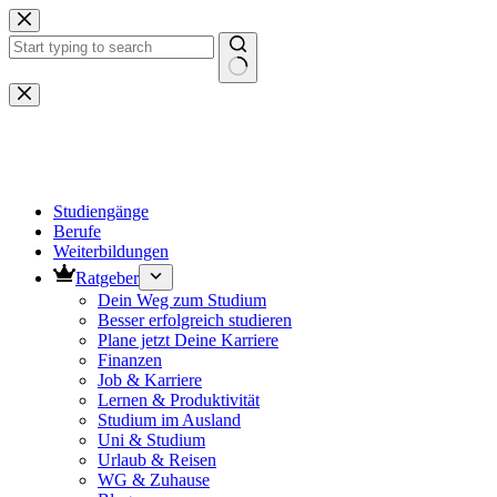
Zum
Inhalt
springen
Keine
Ergebnisse
Studiengänge
Berufe
Weiterbildungen
Ratgeber
Dein Weg zum Studium
Besser erfolgreich studieren
Plane jetzt Deine Karriere
Finanzen
Job & Karriere
Lernen & Produktivität
Studium im Ausland
Uni & Studium
Urlaub & Reisen
WG & Zuhause