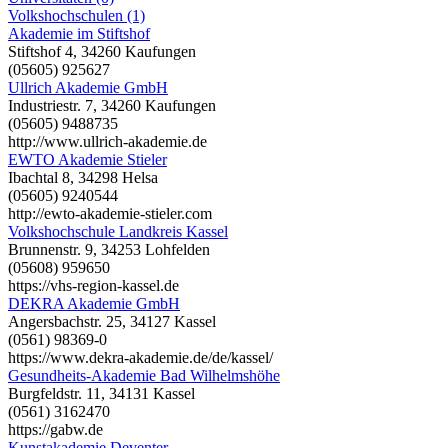
Volkshochschulen (1)
Akademie im Stiftshof
Stiftshof 4, 34260 Kaufungen
(05605) 925627
Ullrich Akademie GmbH
Industriestr. 7, 34260 Kaufungen
(05605) 9488735
http://www.ullrich-akademie.de
EWTO Akademie Stieler
Ibachtal 8, 34298 Helsa
(05605) 9240544
http://ewto-akademie-stieler.com
Volkshochschule Landkreis Kassel
Brunnenstr. 9, 34253 Lohfelden
(05608) 959650
https://vhs-region-kassel.de
DEKRA Akademie GmbH
Angersbachstr. 25, 34127 Kassel
(0561) 98369-0
https://www.dekra-akademie.de/de/kassel/
Gesundheits-Akademie Bad Wilhelmshöhe
Burgfeldstr. 11, 34131 Kassel
(0561) 3162470
https://gabw.de
Kunstakademie Deventer