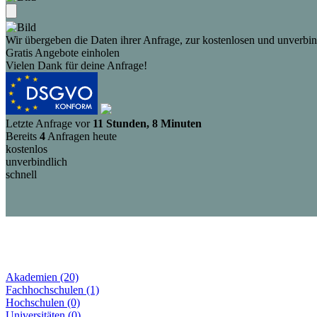
Wir übergeben die Daten ihrer Anfrage, zur kostenlosen und unverbind
Gratis Angebote einholen
Vielen Dank für deine Anfrage!
Letzte Anfrage vor
11 Stunden, 8 Minuten
Bereits
4
Anfragen heute
kostenlos
unverbindlich
schnell
Akademien (20)
Fachhochschulen (1)
Hochschulen (0)
Universitäten (0)