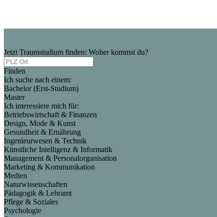
Jetzt Traumstudium finden: Woher kommst du?
Finden
Ich suche nach einem:
Bachelor (Erst-Studium)
Master
Ich interessiere mich für:
Betriebswirtschaft & Finanzen
Design, Mode & Kunst
Gesundheit & Ernährung
Ingenieurwesen & Technik
Künstliche Intelligenz & Informatik
Management & Personalorganisation
Marketing & Kommunikation
Medien
Naturwissenschaften
Pädagogik & Lehramt
Pflege & Soziales
Psychologie