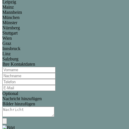
Leipzig
Mainz
Mannheim
München
Münster
Nürnberg
Stuttgart
Wien
Graz
Innsbruck
Linz
Salzburg
Ihre Kontaktdaten
Optional
Nachricht hinzufügen
Bilder hinzufügen