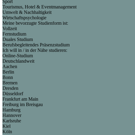
Sport
Tourismus, Hotel & Eventmanagement
Umwelt & Nachhaltigkeit
Wirtschaftspsychologie
Meine bevorzugte Studienform ist:
Vollzeit
Fernstudium
Duales Studium
Berufsbegleitendes Präsenzstudium
Ich will in / in der Nähe studieren:
Online-Studium
Deutschlandweit
Aachen
Berlin
Bonn
Bremen
Dresden
Düsseldorf
Frankfurt am Main
Freiburg im Breisgau
Hamburg
Hannover
Karlsruhe
Kiel
Köln