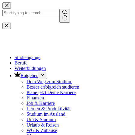
Zum
Inhalt
springen
Keine
Ergebnisse
Studiengänge
Berufe
Weiterbildungen
Ratgeber
Dein Weg zum Studium
Besser erfolgreich studieren
Plane jetzt Deine Karriere
Finanzen
Job & Karriere
Lernen & Produktivität
Studium im Ausland
Uni & Studium
Urlaub & Reisen
WG & Zuhause