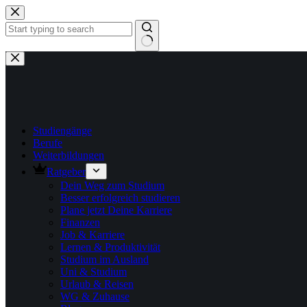
Zum
Inhalt
springen
Keine
Ergebnisse
Studiengänge
Berufe
Weiterbildungen
Ratgeber
Dein Weg zum Studium
Besser erfolgreich studieren
Plane jetzt Deine Karriere
Finanzen
Job & Karriere
Lernen & Produktivität
Studium im Ausland
Uni & Studium
Urlaub & Reisen
WG & Zuhause