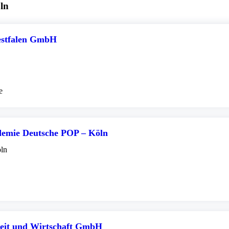
ln
estfalen GmbH
e
demie Deutsche POP – Köln
öln
eit und Wirtschaft GmbH