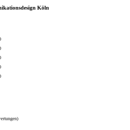
kationsdesign Köln
0
0
0
0
0
wertungen)