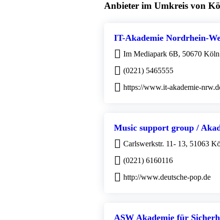
Anbieter im Umkreis von Kö
IT-Akademie Nordrhein-W
Im Mediapark 6B, 50670 Köln
(0221) 5465555
https://www.it-akademie-nrw.d
Music support group / Aka
Carlswerkstr. 11- 13, 51063 K
(0221) 6160116
http://www.deutsche-pop.de
ASW Akademie für Sicherh