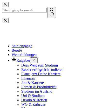
Zum
Inhalt
springen
Keine
Ergebnisse
Studiengänge
Berufe
Weiterbildungen
Ratgeber
Dein Weg zum Studium
Besser erfolgreich studieren
Plane jetzt Deine Karriere
Finanzen
Job & Karriere
Lernen & Produktivität
Studium im Ausland
Uni & Studium
Urlaub & Reisen
WG & Zuhause