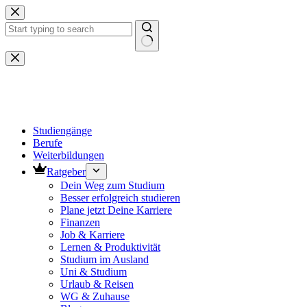
Zum
Inhalt
springen
Keine
Ergebnisse
Studiengänge
Berufe
Weiterbildungen
Ratgeber
Dein Weg zum Studium
Besser erfolgreich studieren
Plane jetzt Deine Karriere
Finanzen
Job & Karriere
Lernen & Produktivität
Studium im Ausland
Uni & Studium
Urlaub & Reisen
WG & Zuhause