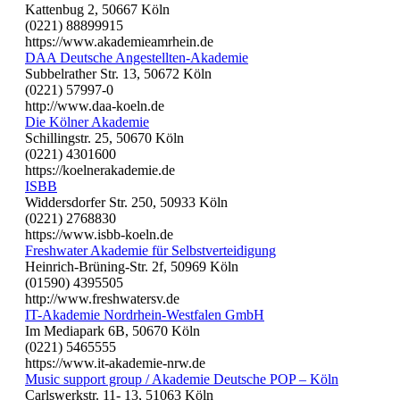
Kattenbug 2, 50667 Köln
(0221) 88899915
https://www.akademieamrhein.de
DAA Deutsche Angestellten-Akademie
Subbelrather Str. 13, 50672 Köln
(0221) 57997-0
http://www.daa-koeln.de
Die Kölner Akademie
Schillingstr. 25, 50670 Köln
(0221) 4301600
https://koelnerakademie.de
ISBB
Widdersdorfer Str. 250, 50933 Köln
(0221) 2768830
https://www.isbb-koeln.de
Freshwater Akademie für Selbstverteidigung
Heinrich-Brüning-Str. 2f, 50969 Köln
(01590) 4395505
http://www.freshwatersv.de
IT-Akademie Nordrhein-Westfalen GmbH
Im Mediapark 6B, 50670 Köln
(0221) 5465555
https://www.it-akademie-nrw.de
Music support group / Akademie Deutsche POP – Köln
Carlswerkstr. 11- 13, 51063 Köln