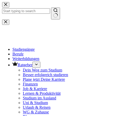
Zum
Inhalt
springen
Keine
Ergebnisse
Studiengänge
Berufe
Weiterbildungen
Ratgeber
Dein Weg zum Studium
Besser erfolgreich studieren
Plane jetzt Deine Karriere
Finanzen
Job & Karriere
Lernen & Produktivität
Studium im Ausland
Uni & Studium
Urlaub & Reisen
WG & Zuhause