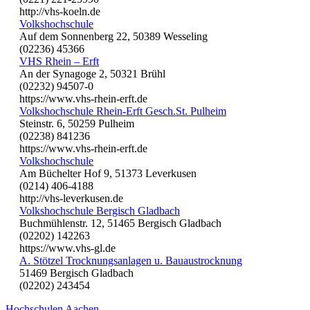
http://vhs-koeln.de
Volkshochschule
Auf dem Sonnenberg 22, 50389 Wesseling
(02236) 45366
VHS Rhein – Erft
An der Synagoge 2, 50321 Brühl
(02232) 94507-0
https://www.vhs-rhein-erft.de
Volkshochschule Rhein-Erft Gesch.St. Pulheim
Steinstr. 6, 50259 Pulheim
(02238) 841236
https://www.vhs-rhein-erft.de
Volkshochschule
Am Büchelter Hof 9, 51373 Leverkusen
(0214) 406-4188
http://vhs-leverkusen.de
Volkshochschule Bergisch Gladbach
Buchmühlenstr. 12, 51465 Bergisch Gladbach
(02202) 142263
https://www.vhs-gl.de
A. Stötzel Trocknungsanlagen u. Bauaustrocknung
51469 Bergisch Gladbach
(02202) 243454
Hochschulen Aachen