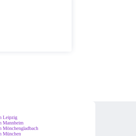
n Leipzig
n Mannheim
n Mönchengladbach
n München