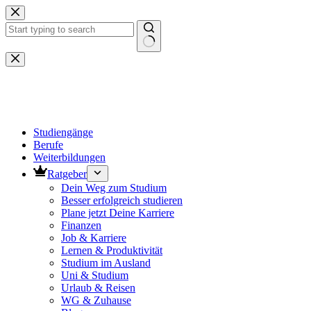
Zum
Inhalt
springen
Keine
Ergebnisse
Studiengänge
Berufe
Weiterbildungen
Ratgeber
Dein Weg zum Studium
Besser erfolgreich studieren
Plane jetzt Deine Karriere
Finanzen
Job & Karriere
Lernen & Produktivität
Studium im Ausland
Uni & Studium
Urlaub & Reisen
WG & Zuhause