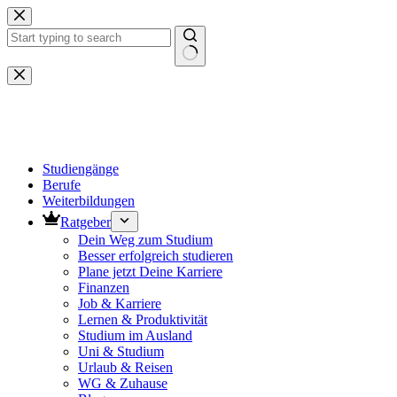
Zum
Inhalt
springen
Keine
Ergebnisse
Studiengänge
Berufe
Weiterbildungen
Ratgeber
Dein Weg zum Studium
Besser erfolgreich studieren
Plane jetzt Deine Karriere
Finanzen
Job & Karriere
Lernen & Produktivität
Studium im Ausland
Uni & Studium
Urlaub & Reisen
WG & Zuhause