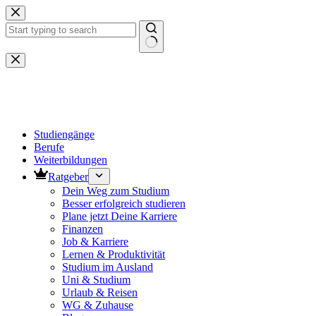
Zum
Inhalt
springen
Keine
Ergebnisse
Studiengänge
Berufe
Weiterbildungen
Ratgeber
Dein Weg zum Studium
Besser erfolgreich studieren
Plane jetzt Deine Karriere
Finanzen
Job & Karriere
Lernen & Produktivität
Studium im Ausland
Uni & Studium
Urlaub & Reisen
WG & Zuhause