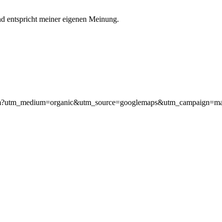
nd entspricht meiner eigenen Meinung.
nheim?utm_medium=organic&utm_source=googlemaps&utm_campaign=m