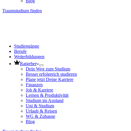
Blog
Traumstudium finden
Studiengänge
Berufe
Weiterbildungen
Ratgeber
Dein Weg zum Studium
Besser erfolgreich studieren
Plane jetzt Deine Karriere
Finanzen
Job & Karriere
Lernen & Produktivität
Studium im Ausland
Uni & Studium
Urlaub & Reisen
WG & Zuhause
Blog