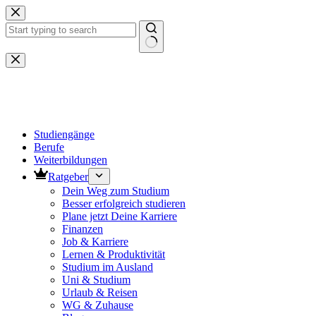
Zum
Inhalt
springen
Keine
Ergebnisse
Studiengänge
Berufe
Weiterbildungen
Ratgeber
Dein Weg zum Studium
Besser erfolgreich studieren
Plane jetzt Deine Karriere
Finanzen
Job & Karriere
Lernen & Produktivität
Studium im Ausland
Uni & Studium
Urlaub & Reisen
WG & Zuhause