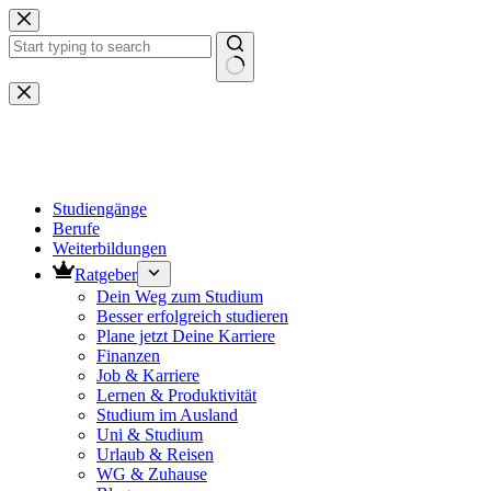
Zum
Inhalt
springen
Keine
Ergebnisse
Studiengänge
Berufe
Weiterbildungen
Ratgeber
Dein Weg zum Studium
Besser erfolgreich studieren
Plane jetzt Deine Karriere
Finanzen
Job & Karriere
Lernen & Produktivität
Studium im Ausland
Uni & Studium
Urlaub & Reisen
WG & Zuhause