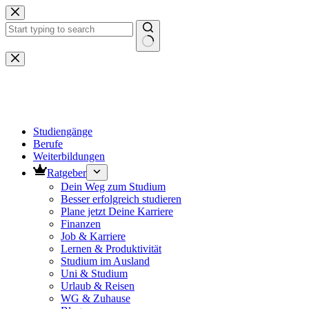
Zum
Inhalt
springen
Keine
Ergebnisse
Studiengänge
Berufe
Weiterbildungen
Ratgeber
Dein Weg zum Studium
Besser erfolgreich studieren
Plane jetzt Deine Karriere
Finanzen
Job & Karriere
Lernen & Produktivität
Studium im Ausland
Uni & Studium
Urlaub & Reisen
WG & Zuhause