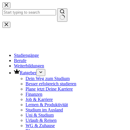
Zum
Inhalt
springen
Keine
Ergebnisse
Studiengänge
Berufe
Weiterbildungen
Ratgeber
Dein Weg zum Studium
Besser erfolgreich studieren
Plane jetzt Deine Karriere
Finanzen
Job & Karriere
Lernen & Produktivität
Studium im Ausland
Uni & Studium
Urlaub & Reisen
WG & Zuhause