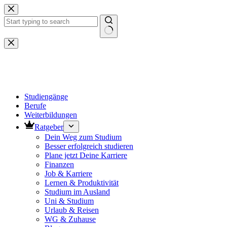
Zum
Inhalt
springen
Keine
Ergebnisse
Studiengänge
Berufe
Weiterbildungen
Ratgeber
Dein Weg zum Studium
Besser erfolgreich studieren
Plane jetzt Deine Karriere
Finanzen
Job & Karriere
Lernen & Produktivität
Studium im Ausland
Uni & Studium
Urlaub & Reisen
WG & Zuhause