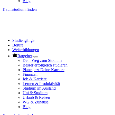
Blog
Traumstudium finden
Studiengänge
Berufe
Weiterbildungen
Ratgeber
Dein Weg zum Studium
Besser erfolgreich studieren
Plane jetzt Deine Karriere
Finanzen
Job & Karriere
Lernen & Produktivität
Studium im Ausland
Uni & Studium
Urlaub & Reisen
WG & Zuhause
Blog