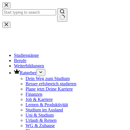
Zum
Inhalt
springen
Keine
Ergebnisse
Studiengänge
Berufe
Weiterbildungen
Ratgeber
Dein Weg zum Studium
Besser erfolgreich studieren
Plane jetzt Deine Karriere
Finanzen
Job & Karriere
Lernen & Produktivität
Studium im Ausland
Uni & Studium
Urlaub & Reisen
WG & Zuhause