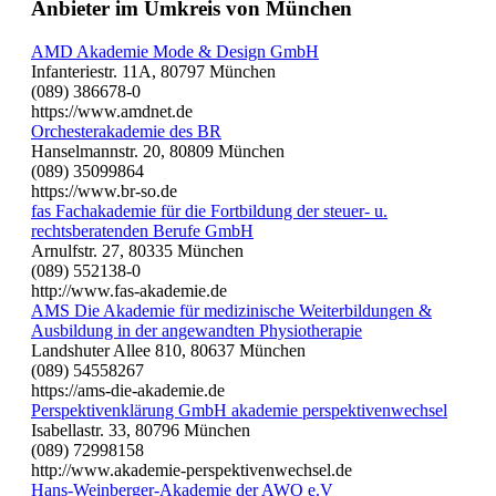
Anbieter im Umkreis von München
AMD Akademie Mode & Design GmbH
Infanteriestr. 11A, 80797 München
(089) 386678-0
https://www.amdnet.de
Orchesterakademie des BR
Hanselmannstr. 20, 80809 München
(089) 35099864
https://www.br-so.de
fas Fachakademie für die Fortbildung der steuer- u.
rechtsberatenden Berufe GmbH
Arnulfstr. 27, 80335 München
(089) 552138-0
http://www.fas-akademie.de
AMS Die Akademie für medizinische Weiterbildungen &
Ausbildung in der angewandten Physiotherapie
Landshuter Allee 810, 80637 München
(089) 54558267
https://ams-die-akademie.de
Perspektivenklärung GmbH akademie perspektivenwechsel
Isabellastr. 33, 80796 München
(089) 72998158
http://www.akademie-perspektivenwechsel.de
Hans-Weinberger-Akademie der AWO e.V