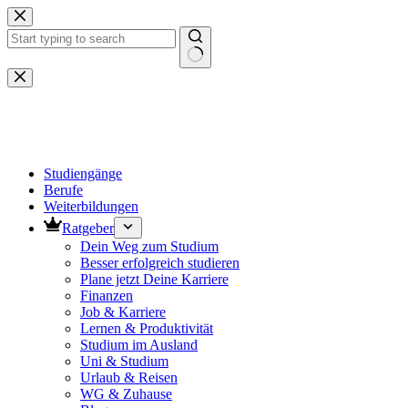
Zum
Inhalt
springen
Keine
Ergebnisse
Studiengänge
Berufe
Weiterbildungen
Ratgeber
Dein Weg zum Studium
Besser erfolgreich studieren
Plane jetzt Deine Karriere
Finanzen
Job & Karriere
Lernen & Produktivität
Studium im Ausland
Uni & Studium
Urlaub & Reisen
WG & Zuhause