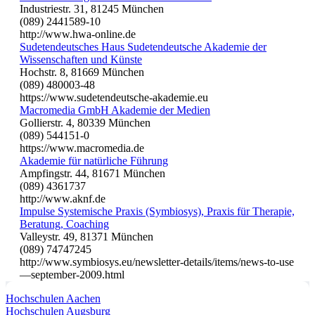
Industriestr. 31, 81245 München
(089) 2441589-10
http://www.hwa-online.de
Sudetendeutsches Haus Sudetendeutsche Akademie der
Wissenschaften und Künste
Hochstr. 8, 81669 München
(089) 480003-48
https://www.sudetendeutsche-akademie.eu
Macromedia GmbH Akademie der Medien
Gollierstr. 4, 80339 München
(089) 544151-0
https://www.macromedia.de
Akademie für natürliche Führung
Ampfingstr. 44, 81671 München
(089) 4361737
http://www.aknf.de
Impulse Systemische Praxis (Symbiosys), Praxis für Therapie,
Beratung, Coaching
Valleystr. 49, 81371 München
(089) 74747245
http://www.symbiosys.eu/newsletter-details/items/news-to-use
—september-2009.html
Hochschulen Aachen
Hochschulen Augsburg